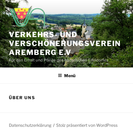
Zum
Inhalt
springen
VERKEHRS- UND
VERSCHÖNERUNGSVEREIN
AREMBERG E.V
Für den Erhalt und Pflege des historischen Eifeldorfes
Menü
ÜBER UNS
Datenschutzerklärung
Stolz präsentiert von WordPress